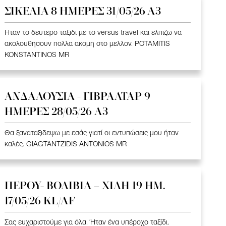
ΣΙΚΕΛΙΑ 8 ΗΜΕΡΕΣ 31/05/26 Α3
Ηταν το δευτερο ταξιδι με το versus travel και ελπιζω να
ακολουθησουν πολλα ακομη στο μελλον. POTAMITIS
KONSTANTINOS MR
ΑΝΔΑΛΟΥΣΙΑ - ΓΙΒΡΑΛΤΑΡ 9
ΗΜΕΡΕΣ 28/05/26 A3
Θα ξαναταξιδεψω με εσάς γιατί οι εντυπώσεις μου ήταν
καλές. GIAGTANTZIDIS ANTONIOS MR
ΠΕΡΟΥ- ΒΟΛΙΒΙΑ – ΧΙΛΗ 19 HM.
17/05/26 KL/AF
Σας ευχαριστούμε για όλα. Ήταν ένα υπέροχο ταξίδι.