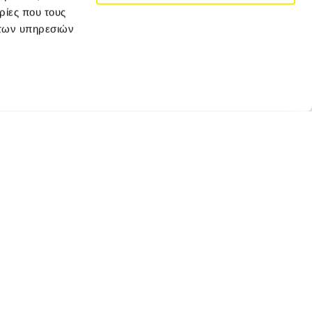
ρίες που τους
 των υπηρεσιών
JOIN VERSUS TRAVEL
Κάνε εγγραφή για να λαμβάνεις τα newsletter
μας και τις αποκλειστικές προσφορές μας!