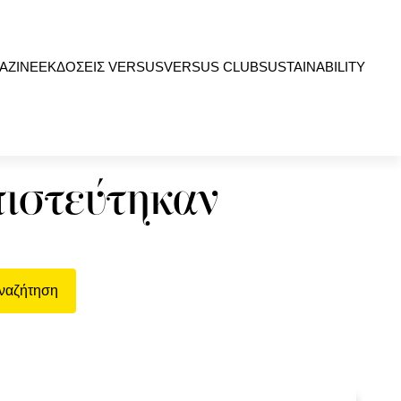
AZINE
ΕΚΔΟΣΕΙΣ VERSUS
VERSUS CLUB
SUSTAINABILITY
πιστεύτηκαν
ναζήτηση