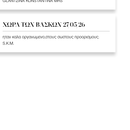
GLANTZINA KONSTANTINA MRS
ΧΩΡΑ ΤΩΝ ΒΑΣΚΩΝ 27/05/26
ηταν καλα οργανωμενο,στους σωστους προορισμους.
S.K.M.