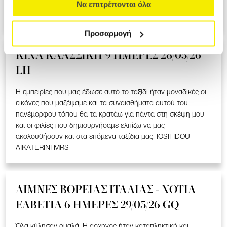
ΥΠΕΡΟΧΟ ΤΑΞΙΔΙ ΠΟΥ ΜΑΣ ΕΚΑΝΕ ΝΑ ΣΥΓΚΙΝΗΘΟΥΜΕ ΣΤΑ
Να επιτρέπονται όλα
ΕΛΛΗΝΟΦΩΝΑ ΧΩΡΙΑ. LOIZOU ATHASOULA MRS
Προσαρμογή
ΚΙΝΑ KΛΑΣΣΙΚΗ 9 ΗΜΕΡΕΣ 28/05/26
LH
Η εμπειρίες που μας έδωσε αυτό το ταξίδι ήταν μοναδικές οι
εικόνες που μαζέψαμε και τα συναισθήματα αυτού του
πανέμορφου τόπου θα τα κρατάω για πάντα στη σκέψη μου
και οι φιλίες που δημιουργήσαμε ελπίζω να μας
ακολουθήσουν και στα επόμενα ταξίδια μας. IOSIFIDOU
AIKATERINI MRS
ΛΙΜΝΕΣ ΒΟΡΕΙΑΣ ΙΤΑΛΙΑΣ - ΝΟΤΙΑ
ΕΛΒΕΤΙΑ 6 ΗΜΕΡΕΣ 29/05/26 GQ
Όλα κύλησαν ομαλά. Η αρχηγος ήταν καταπληκτική και