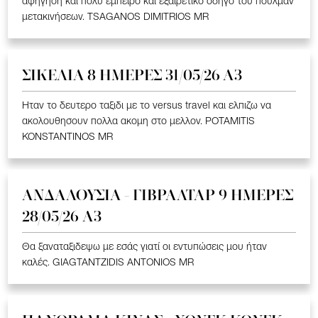
αφήγηση και πολύ έμπειρο και εξαιρετικό οδηγό του πούλμαν
μετακινήσεων. TSAGANOS DIMITRIOS MR
ΣΙΚΕΛΙΑ 8 ΗΜΕΡΕΣ 31/05/26 Α3
Ηταν το δευτερο ταξιδι με το versus travel και ελπιζω να
ακολουθησουν πολλα ακομη στο μελλον. POTAMITIS
KONSTANTINOS MR
ΑΝΔΑΛΟΥΣΙΑ - ΓΙΒΡΑΛΤΑΡ 9 ΗΜΕΡΕΣ
28/05/26 A3
Θα ξαναταξιδεψω με εσάς γιατί οι εντυπώσεις μου ήταν
καλές. GIAGTANTZIDIS ANTONIOS MR