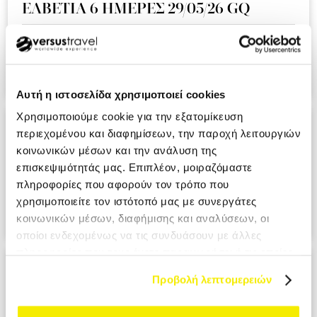
ΕΛΒΕΤΙΑ 6 ΗΜΕΡΕΣ 29/05/26 GQ
Ειναι η δευτερη συνεχομενη χρονια που ταξιδευουμε μαζι
σας και ημαστε πολυ ευχαριστημενοι απο την εμπειρια!!!.
KOUMI MIKI MRS
Αυτή η ιστοσελίδα χρησιμοποιεί cookies
Χρησιμοποιούμε cookie για την εξατομίκευση
ΑΝΔΑΛΟΥΣΙΑ - ΓΙΒΡΑΛΤΑΡ 9 ΗΜΕΡΕΣ
περιεχομένου και διαφημίσεων, την παροχή λειτουργιών
28/05/26 A3
κοινωνικών μέσων και την ανάλυση της
επισκεψιμότητάς μας. Επιπλέον, μοιραζόμαστε
Ο επαγγελματισμος σε ολο το μεγαλειο του. Σιγουρα θα το
πληροφορίες που αφορούν τον τρόπο που
προτιμησουμε στο επομενο ταξιδι μας. PANAGIOTOPOULOU
χρησιμοποιείτε τον ιστότοπό μας με συνεργάτες
ATHANASIA MRS
κοινωνικών μέσων, διαφήμισης και αναλύσεων, οι
οποίοι ενδεχομένως να τις συνδυάσουν με άλλες
πληροφορίες που τους έχετε παραχωρήσει ή τις οποίες
ΙΤΑΛΙΑ ΕΛΛΗΝΟΦΩΝΑ ΧΩΡΙΑ 6
έχουν συλλέξει σε σχέση με την από μέρους σας χρήση
Προβολή λεπτομερειών
ΗΜΕΡΕΣ 29/05/26 ΑΖ
των υπηρεσιών τους.