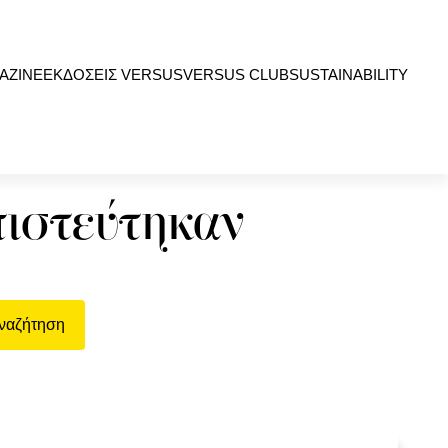
AZINE
ΕΚΔΟΣΕΙΣ VERSUS
VERSUS CLUB
SUSTAINABILITY
πιστεύτηκαν
ναζήτηση