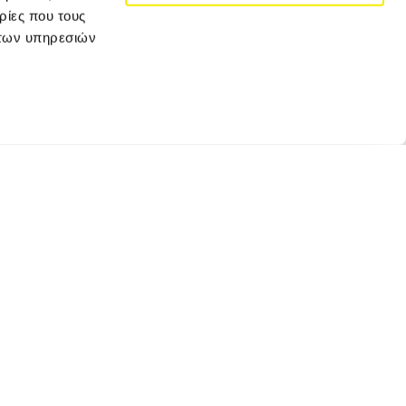
ρίες που τους
 των υπηρεσιών
JOIN VERSUS TRAVEL
Κάνε εγγραφή για να λαμβάνεις τα newsletter
μας και τις αποκλειστικές προσφορές μας!