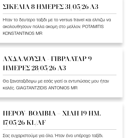
ΣΙΚΕΛΙΑ 8 ΗΜΕΡΕΣ 31/05/26 Α3
Ηταν το δευτερο ταξιδι με το versus travel και ελπιζω να
ακολουθησουν πολλα ακομη στο μελλον. POTAMITIS
KONSTANTINOS MR
ΑΝΔΑΛΟΥΣΙΑ - ΓΙΒΡΑΛΤΑΡ 9
ΗΜΕΡΕΣ 28/05/26 A3
Θα ξαναταξιδεψω με εσάς γιατί οι εντυπώσεις μου ήταν
καλές. GIAGTANTZIDIS ANTONIOS MR
ΠΕΡΟΥ- ΒΟΛΙΒΙΑ – ΧΙΛΗ 19 HM.
17/05/26 KL/AF
Σας ευχαριστούμε για όλα. Ήταν ένα υπέροχο ταξίδι.