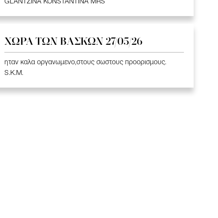
GLANTZINA KONSTANTINA MRS
ΧΩΡΑ ΤΩΝ ΒΑΣΚΩΝ 27/05/26
ηταν καλα οργανωμενο,στους σωστους προορισμους.
S.K.M.