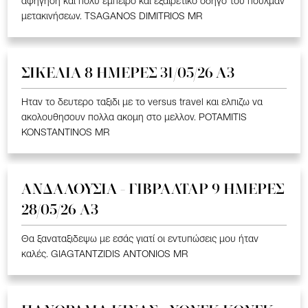
αφήγηση και πολύ έμπειρο και εξαιρετικό οδηγό του πούλμαν
μετακινήσεων. TSAGANOS DIMITRIOS MR
ΣΙΚΕΛΙΑ 8 ΗΜΕΡΕΣ 31/05/26 Α3
Ηταν το δευτερο ταξιδι με το versus travel και ελπιζω να
ακολουθησουν πολλα ακομη στο μελλον. POTAMITIS
KONSTANTINOS MR
ΑΝΔΑΛΟΥΣΙΑ - ΓΙΒΡΑΛΤΑΡ 9 ΗΜΕΡΕΣ
28/05/26 A3
Θα ξαναταξιδεψω με εσάς γιατί οι εντυπώσεις μου ήταν
καλές. GIAGTANTZIDIS ANTONIOS MR