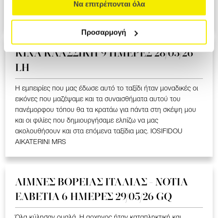
ΥΠΕΡΟΧΟ ΤΑΞΙΔΙ ΠΟΥ ΜΑΣ ΕΚΑΝΕ ΝΑ ΣΥΓΚΙΝΗΘΟΥΜΕ ΣΤΑ
Να επιτρέπονται όλα
ΕΛΛΗΝΟΦΩΝΑ ΧΩΡΙΑ. LOIZOU ATHASOULA MRS
Προσαρμογή
ΚΙΝΑ KΛΑΣΣΙΚΗ 9 ΗΜΕΡΕΣ 28/05/26
LH
Η εμπειρίες που μας έδωσε αυτό το ταξίδι ήταν μοναδικές οι
εικόνες που μαζέψαμε και τα συναισθήματα αυτού του
πανέμορφου τόπου θα τα κρατάω για πάντα στη σκέψη μου
και οι φιλίες που δημιουργήσαμε ελπίζω να μας
ακολουθήσουν και στα επόμενα ταξίδια μας. IOSIFIDOU
AIKATERINI MRS
ΛΙΜΝΕΣ ΒΟΡΕΙΑΣ ΙΤΑΛΙΑΣ - ΝΟΤΙΑ
ΕΛΒΕΤΙΑ 6 ΗΜΕΡΕΣ 29/05/26 GQ
Όλα κύλησαν ομαλά. Η αρχηγος ήταν καταπληκτική και