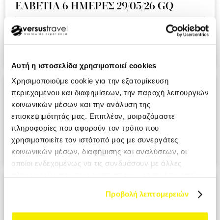
ΕΛΒΕΤΙΑ 6 ΗΜΕΡΕΣ 29/05/26 GQ
Ειναι η δευτερη συνεχομενη χρονια που ταξιδευουμε μαζι
σας και ημαστε πολυ ευχαριστημενοι απο την εμπειρια!!!.
KOUMI MIKI MRS
Αυτή η ιστοσελίδα χρησιμοποιεί cookies
Χρησιμοποιούμε cookie για την εξατομίκευση
ΑΝΔΑΛΟΥΣΙΑ - ΓΙΒΡΑΛΤΑΡ 9 ΗΜΕΡΕΣ
περιεχομένου και διαφημίσεων, την παροχή λειτουργιών
28/05/26 A3
κοινωνικών μέσων και την ανάλυση της
επισκεψιμότητάς μας. Επιπλέον, μοιραζόμαστε
Ο επαγγελματισμος σε ολο το μεγαλειο του. Σιγουρα θα το
πληροφορίες που αφορούν τον τρόπο που
προτιμησουμε στο επομενο ταξιδι μας. PANAGIOTOPOULOU
χρησιμοποιείτε τον ιστότοπό μας με συνεργάτες
ATHANASIA MRS
κοινωνικών μέσων, διαφήμισης και αναλύσεων, οι
οποίοι ενδεχομένως να τις συνδυάσουν με άλλες
πληροφορίες που τους έχετε παραχωρήσει ή τις οποίες
ΙΤΑΛΙΑ ΕΛΛΗΝΟΦΩΝΑ ΧΩΡΙΑ 6
έχουν συλλέξει σε σχέση με την από μέρους σας χρήση
Προβολή λεπτομερειών
ΗΜΕΡΕΣ 29/05/26 ΑΖ
των υπηρεσιών τους.