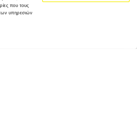
ρίες που τους
 των υπηρεσιών
JOIN VERSUS TRAVEL
Κάνε εγγραφή για να λαμβάνεις τα newsletter
μας και τις αποκλειστικές προσφορές μας!