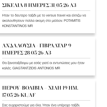
ΣΙΚΕΛΙΑ 8 ΗΜΕΡΕΣ 31/05/26 Α3
Ηταν το δευτερο ταξιδι με το versus travel και ελπιζω να
ακολουθησουν πολλα ακομη στο μελλον. POTAMITIS
KONSTANTINOS MR
ΑΝΔΑΛΟΥΣΙΑ - ΓΙΒΡΑΛΤΑΡ 9
ΗΜΕΡΕΣ 28/05/26 A3
Θα ξαναταξιδεψω με εσάς γιατί οι εντυπώσεις μου ήταν
καλές. GIAGTANTZIDIS ANTONIOS MR
ΠΕΡΟΥ- ΒΟΛΙΒΙΑ – ΧΙΛΗ 19 HM.
17/05/26 KL/AF
Σας ευχαριστούμε για όλα. Ήταν ένα υπέροχο ταξίδι.