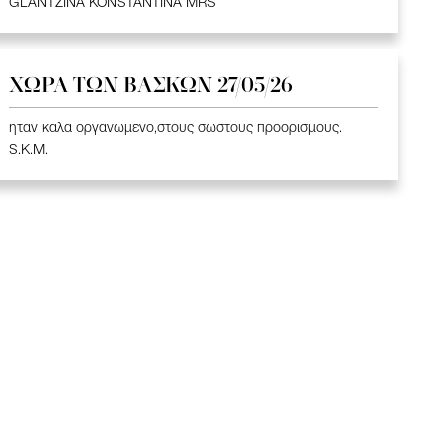
GLANTZINA KONSTANTINA MRS
ΧΩΡΑ ΤΩΝ ΒΑΣΚΩΝ 27/05/26
ηταν καλα οργανωμενο,στους σωστους προορισμους.
S.K.M.