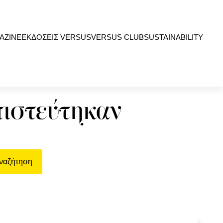
AZINE
ΕΚΔΟΣΕΙΣ VERSUS
VERSUS CLUB
SUSTAINABILITY
πιστεύτηκαν
ναζήτηση