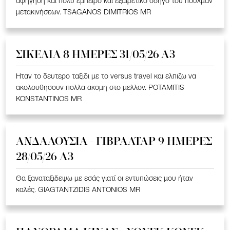
αφήγηση και πολύ έμπειρο και εξαιρετικό οδηγό του πούλμαν
μετακινήσεων. TSAGANOS DIMITRIOS MR
ΣΙΚΕΛΙΑ 8 ΗΜΕΡΕΣ 31/05/26 Α3
Ηταν το δευτερο ταξιδι με το versus travel και ελπιζω να
ακολουθησουν πολλα ακομη στο μελλον. POTAMITIS
KONSTANTINOS MR
ΑΝΔΑΛΟΥΣΙΑ - ΓΙΒΡΑΛΤΑΡ 9 ΗΜΕΡΕΣ
28/05/26 A3
Θα ξαναταξιδεψω με εσάς γιατί οι εντυπώσεις μου ήταν
καλές. GIAGTANTZIDIS ANTONIOS MR