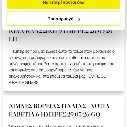
ΥΠΕΡΟΧΟ ΤΑΞΙΔΙ ΠΟΥ ΜΑΣ ΕΚΑΝΕ ΝΑ ΣΥΓΚΙΝΗΘΟΥΜΕ ΣΤΑ
Να επιτρέπονται όλα
ΕΛΛΗΝΟΦΩΝΑ ΧΩΡΙΑ. LOIZOU ATHASOULA MRS
Προσαρμογή
ΚΙΝΑ KΛΑΣΣΙΚΗ 9 ΗΜΕΡΕΣ 28/05/26
LH
Η εμπειρίες που μας έδωσε αυτό το ταξίδι ήταν μοναδικές οι
εικόνες που μαζέψαμε και τα συναισθήματα αυτού του
πανέμορφου τόπου θα τα κρατάω για πάντα στη σκέψη μου
και οι φιλίες που δημιουργήσαμε ελπίζω να μας
ακολουθήσουν και στα επόμενα ταξίδια μας. IOSIFIDOU
AIKATERINI MRS
ΛΙΜΝΕΣ ΒΟΡΕΙΑΣ ΙΤΑΛΙΑΣ - ΝΟΤΙΑ
ΕΛΒΕΤΙΑ 6 ΗΜΕΡΕΣ 29/05/26 GQ
Όλα κύλησαν ομαλά. Η αρχηγος ήταν καταπληκτική και