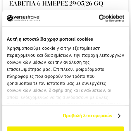
ΕΛΒΕΤΙΑ 6 ΗΜΕΡΕΣ 29/05/26 GQ
Ειναι η δευτερη συνεχομενη χρονια που ταξιδευουμε μαζι
σας και ημαστε πολυ ευχαριστημενοι απο την εμπειρια!!!.
KOUMI MIKI MRS
Αυτή η ιστοσελίδα χρησιμοποιεί cookies
Χρησιμοποιούμε cookie για την εξατομίκευση
ΑΝΔΑΛΟΥΣΙΑ - ΓΙΒΡΑΛΤΑΡ 9 ΗΜΕΡΕΣ
περιεχομένου και διαφημίσεων, την παροχή λειτουργιών
28/05/26 A3
κοινωνικών μέσων και την ανάλυση της
επισκεψιμότητάς μας. Επιπλέον, μοιραζόμαστε
Ο επαγγελματισμος σε ολο το μεγαλειο του. Σιγουρα θα το
πληροφορίες που αφορούν τον τρόπο που
προτιμησουμε στο επομενο ταξιδι μας. PANAGIOTOPOULOU
χρησιμοποιείτε τον ιστότοπό μας με συνεργάτες
ATHANASIA MRS
κοινωνικών μέσων, διαφήμισης και αναλύσεων, οι
οποίοι ενδεχομένως να τις συνδυάσουν με άλλες
πληροφορίες που τους έχετε παραχωρήσει ή τις οποίες
ΙΤΑΛΙΑ ΕΛΛΗΝΟΦΩΝΑ ΧΩΡΙΑ 6
έχουν συλλέξει σε σχέση με την από μέρους σας χρήση
Προβολή λεπτομερειών
ΗΜΕΡΕΣ 29/05/26 ΑΖ
των υπηρεσιών τους.