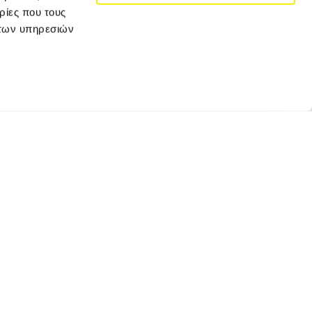
ρίες που τους
 των υπηρεσιών
JOIN VERSUS TRAVEL
Κάνε εγγραφή για να λαμβάνεις τα newsletter
μας και τις αποκλειστικές προσφορές μας!