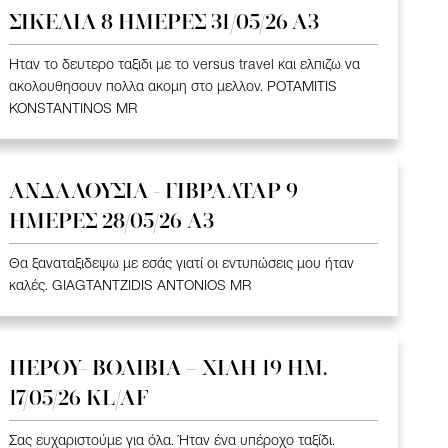
ΣΙΚΕΛΙΑ 8 ΗΜΕΡΕΣ 31/05/26 Α3
Ηταν το δευτερο ταξιδι με το versus travel και ελπιζω να
ακολουθησουν πολλα ακομη στο μελλον. POTAMITIS
KONSTANTINOS MR
ΑΝΔΑΛΟΥΣΙΑ - ΓΙΒΡΑΛΤΑΡ 9
ΗΜΕΡΕΣ 28/05/26 A3
Θα ξαναταξιδεψω με εσάς γιατί οι εντυπώσεις μου ήταν
καλές. GIAGTANTZIDIS ANTONIOS MR
ΠΕΡΟΥ- ΒΟΛΙΒΙΑ – ΧΙΛΗ 19 HM.
17/05/26 KL/AF
Σας ευχαριστούμε για όλα. Ήταν ένα υπέροχο ταξίδι.