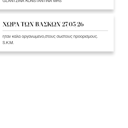
GLANTZINA KONSTANTINA MRS
ΧΩΡΑ ΤΩΝ ΒΑΣΚΩΝ 27/05/26
ηταν καλα οργανωμενο,στους σωστους προορισμους.
S.K.M.