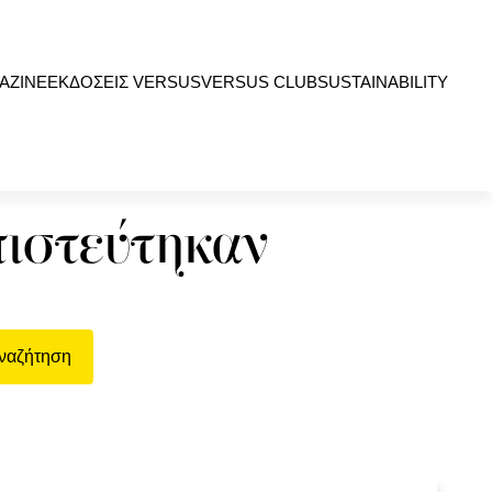
AZINE
ΕΚΔΟΣΕΙΣ VERSUS
VERSUS CLUB
SUSTAINABILITY
πιστεύτηκαν
ναζήτηση