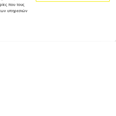
ρίες που τους
 των υπηρεσιών
JOIN VERSUS TRAVEL
Κάνε εγγραφή για να λαμβάνεις τα newsletter
μας και τις αποκλειστικές προσφορές μας!