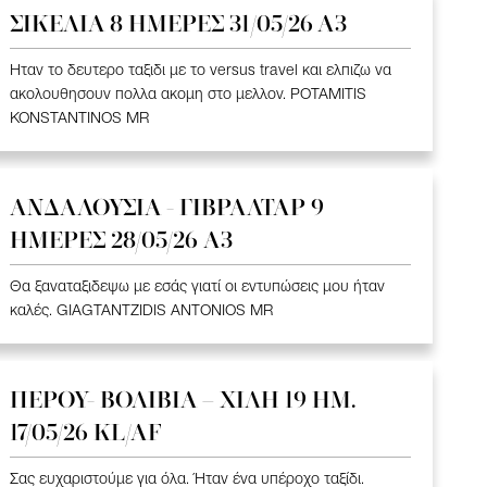
ΣΙΚΕΛΙΑ 8 ΗΜΕΡΕΣ 31/05/26 Α3
Ηταν το δευτερο ταξιδι με το versus travel και ελπιζω να
ακολουθησουν πολλα ακομη στο μελλον. POTAMITIS
KONSTANTINOS MR
ΑΝΔΑΛΟΥΣΙΑ - ΓΙΒΡΑΛΤΑΡ 9
ΗΜΕΡΕΣ 28/05/26 A3
Θα ξαναταξιδεψω με εσάς γιατί οι εντυπώσεις μου ήταν
καλές. GIAGTANTZIDIS ANTONIOS MR
ΠΕΡΟΥ- ΒΟΛΙΒΙΑ – ΧΙΛΗ 19 HM.
17/05/26 KL/AF
Σας ευχαριστούμε για όλα. Ήταν ένα υπέροχο ταξίδι.