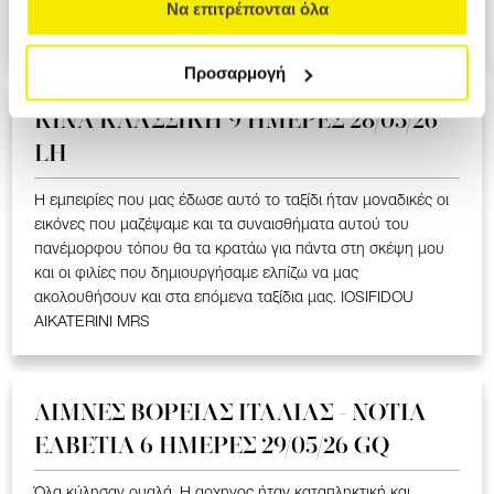
ΥΠΕΡΟΧΟ ΤΑΞΙΔΙ ΠΟΥ ΜΑΣ ΕΚΑΝΕ ΝΑ ΣΥΓΚΙΝΗΘΟΥΜΕ ΣΤΑ
Να επιτρέπονται όλα
ΕΛΛΗΝΟΦΩΝΑ ΧΩΡΙΑ. LOIZOU ATHASOULA MRS
Προσαρμογή
ΚΙΝΑ KΛΑΣΣΙΚΗ 9 ΗΜΕΡΕΣ 28/05/26
LH
Η εμπειρίες που μας έδωσε αυτό το ταξίδι ήταν μοναδικές οι
εικόνες που μαζέψαμε και τα συναισθήματα αυτού του
πανέμορφου τόπου θα τα κρατάω για πάντα στη σκέψη μου
και οι φιλίες που δημιουργήσαμε ελπίζω να μας
ακολουθήσουν και στα επόμενα ταξίδια μας. IOSIFIDOU
AIKATERINI MRS
ΛΙΜΝΕΣ ΒΟΡΕΙΑΣ ΙΤΑΛΙΑΣ - ΝΟΤΙΑ
ΕΛΒΕΤΙΑ 6 ΗΜΕΡΕΣ 29/05/26 GQ
Όλα κύλησαν ομαλά. Η αρχηγος ήταν καταπληκτική και