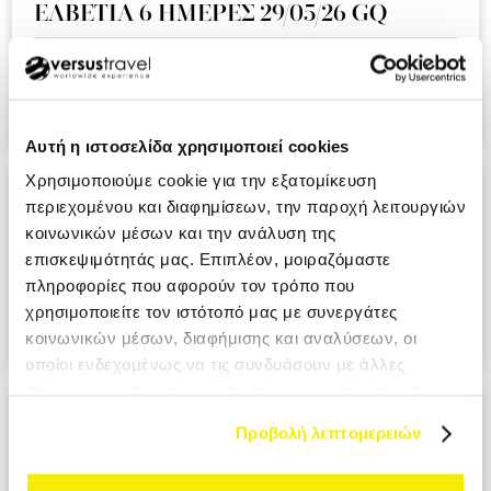
ΕΛΒΕΤΙΑ 6 ΗΜΕΡΕΣ 29/05/26 GQ
Ειναι η δευτερη συνεχομενη χρονια που ταξιδευουμε μαζι
σας και ημαστε πολυ ευχαριστημενοι απο την εμπειρια!!!.
KOUMI MIKI MRS
Αυτή η ιστοσελίδα χρησιμοποιεί cookies
Χρησιμοποιούμε cookie για την εξατομίκευση
ΑΝΔΑΛΟΥΣΙΑ - ΓΙΒΡΑΛΤΑΡ 9 ΗΜΕΡΕΣ
περιεχομένου και διαφημίσεων, την παροχή λειτουργιών
28/05/26 A3
κοινωνικών μέσων και την ανάλυση της
επισκεψιμότητάς μας. Επιπλέον, μοιραζόμαστε
Ο επαγγελματισμος σε ολο το μεγαλειο του. Σιγουρα θα το
πληροφορίες που αφορούν τον τρόπο που
προτιμησουμε στο επομενο ταξιδι μας. PANAGIOTOPOULOU
χρησιμοποιείτε τον ιστότοπό μας με συνεργάτες
ATHANASIA MRS
κοινωνικών μέσων, διαφήμισης και αναλύσεων, οι
οποίοι ενδεχομένως να τις συνδυάσουν με άλλες
πληροφορίες που τους έχετε παραχωρήσει ή τις οποίες
ΙΤΑΛΙΑ ΕΛΛΗΝΟΦΩΝΑ ΧΩΡΙΑ 6
έχουν συλλέξει σε σχέση με την από μέρους σας χρήση
Προβολή λεπτομερειών
ΗΜΕΡΕΣ 29/05/26 ΑΖ
των υπηρεσιών τους.