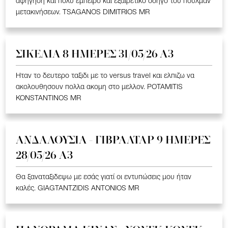
αφήγηση και πολύ έμπειρο και εξαιρετικό οδηγό του πούλμαν
μετακινήσεων. TSAGANOS DIMITRIOS MR
ΣΙΚΕΛΙΑ 8 ΗΜΕΡΕΣ 31/05/26 Α3
Ηταν το δευτερο ταξιδι με το versus travel και ελπιζω να
ακολουθησουν πολλα ακομη στο μελλον. POTAMITIS
KONSTANTINOS MR
ΑΝΔΑΛΟΥΣΙΑ - ΓΙΒΡΑΛΤΑΡ 9 ΗΜΕΡΕΣ
28/05/26 A3
Θα ξαναταξιδεψω με εσάς γιατί οι εντυπώσεις μου ήταν
καλές. GIAGTANTZIDIS ANTONIOS MR