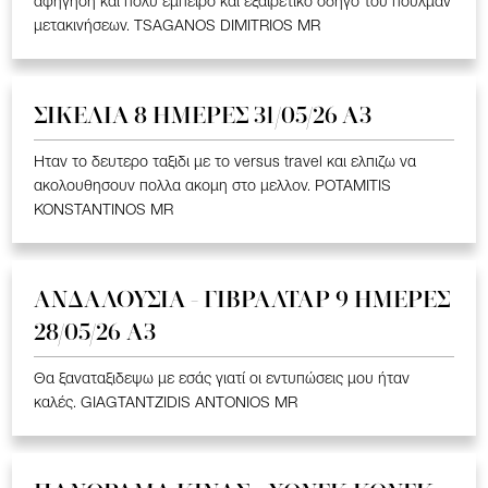
αφήγηση και πολύ έμπειρο και εξαιρετικό οδηγό του πούλμαν
μετακινήσεων. TSAGANOS DIMITRIOS MR
ΣΙΚΕΛΙΑ 8 ΗΜΕΡΕΣ 31/05/26 Α3
Ηταν το δευτερο ταξιδι με το versus travel και ελπιζω να
ακολουθησουν πολλα ακομη στο μελλον. POTAMITIS
KONSTANTINOS MR
ΑΝΔΑΛΟΥΣΙΑ - ΓΙΒΡΑΛΤΑΡ 9 ΗΜΕΡΕΣ
28/05/26 A3
Θα ξαναταξιδεψω με εσάς γιατί οι εντυπώσεις μου ήταν
καλές. GIAGTANTZIDIS ANTONIOS MR