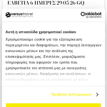
ΕΛΒΕΤΙΑ 6 ΗΜΕΡΕΣ 29/05/26 GQ
Ειναι η δευτερη συνεχομενη χρονια που ταξιδευουμε μαζι
σας και ημαστε πολυ ευχαριστημενοι απο την εμπειρια!!!.
KOUMI MIKI MRS
Αυτή η ιστοσελίδα χρησιμοποιεί cookies
Χρησιμοποιούμε cookie για την εξατομίκευση
ΑΝΔΑΛΟΥΣΙΑ - ΓΙΒΡΑΛΤΑΡ 9 ΗΜΕΡΕΣ
περιεχομένου και διαφημίσεων, την παροχή λειτουργιών
28/05/26 A3
κοινωνικών μέσων και την ανάλυση της
επισκεψιμότητάς μας. Επιπλέον, μοιραζόμαστε
Ο επαγγελματισμος σε ολο το μεγαλειο του. Σιγουρα θα το
πληροφορίες που αφορούν τον τρόπο που
προτιμησουμε στο επομενο ταξιδι μας. PANAGIOTOPOULOU
χρησιμοποιείτε τον ιστότοπό μας με συνεργάτες
ATHANASIA MRS
κοινωνικών μέσων, διαφήμισης και αναλύσεων, οι
οποίοι ενδεχομένως να τις συνδυάσουν με άλλες
πληροφορίες που τους έχετε παραχωρήσει ή τις οποίες
ΙΤΑΛΙΑ ΕΛΛΗΝΟΦΩΝΑ ΧΩΡΙΑ 6
έχουν συλλέξει σε σχέση με την από μέρους σας χρήση
Προβολή λεπτομερειών
ΗΜΕΡΕΣ 29/05/26 ΑΖ
των υπηρεσιών τους.