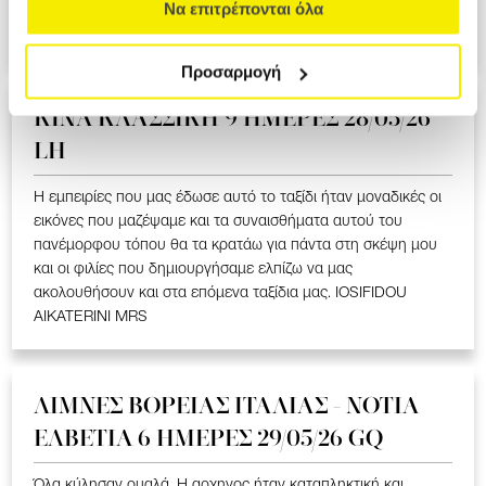
ΥΠΕΡΟΧΟ ΤΑΞΙΔΙ ΠΟΥ ΜΑΣ ΕΚΑΝΕ ΝΑ ΣΥΓΚΙΝΗΘΟΥΜΕ ΣΤΑ
Να επιτρέπονται όλα
ΕΛΛΗΝΟΦΩΝΑ ΧΩΡΙΑ. LOIZOU ATHASOULA MRS
Προσαρμογή
ΚΙΝΑ KΛΑΣΣΙΚΗ 9 ΗΜΕΡΕΣ 28/05/26
LH
Η εμπειρίες που μας έδωσε αυτό το ταξίδι ήταν μοναδικές οι
εικόνες που μαζέψαμε και τα συναισθήματα αυτού του
πανέμορφου τόπου θα τα κρατάω για πάντα στη σκέψη μου
και οι φιλίες που δημιουργήσαμε ελπίζω να μας
ακολουθήσουν και στα επόμενα ταξίδια μας. IOSIFIDOU
AIKATERINI MRS
ΛΙΜΝΕΣ ΒΟΡΕΙΑΣ ΙΤΑΛΙΑΣ - ΝΟΤΙΑ
ΕΛΒΕΤΙΑ 6 ΗΜΕΡΕΣ 29/05/26 GQ
Όλα κύλησαν ομαλά. Η αρχηγος ήταν καταπληκτική και