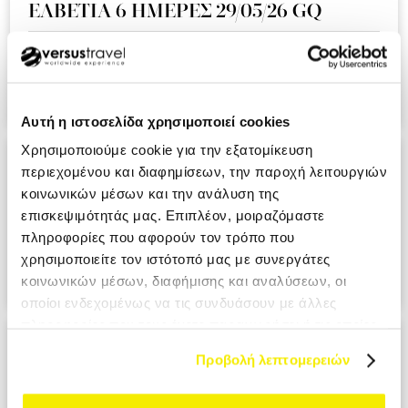
ΕΛΒΕΤΙΑ 6 ΗΜΕΡΕΣ 29/05/26 GQ
Ειναι η δευτερη συνεχομενη χρονια που ταξιδευουμε μαζι
σας και ημαστε πολυ ευχαριστημενοι απο την εμπειρια!!!.
KOUMI MIKI MRS
Αυτή η ιστοσελίδα χρησιμοποιεί cookies
Χρησιμοποιούμε cookie για την εξατομίκευση
ΑΝΔΑΛΟΥΣΙΑ - ΓΙΒΡΑΛΤΑΡ 9 ΗΜΕΡΕΣ
περιεχομένου και διαφημίσεων, την παροχή λειτουργιών
28/05/26 A3
κοινωνικών μέσων και την ανάλυση της
επισκεψιμότητάς μας. Επιπλέον, μοιραζόμαστε
Ο επαγγελματισμος σε ολο το μεγαλειο του. Σιγουρα θα το
πληροφορίες που αφορούν τον τρόπο που
προτιμησουμε στο επομενο ταξιδι μας. PANAGIOTOPOULOU
χρησιμοποιείτε τον ιστότοπό μας με συνεργάτες
ATHANASIA MRS
κοινωνικών μέσων, διαφήμισης και αναλύσεων, οι
οποίοι ενδεχομένως να τις συνδυάσουν με άλλες
πληροφορίες που τους έχετε παραχωρήσει ή τις οποίες
ΙΤΑΛΙΑ ΕΛΛΗΝΟΦΩΝΑ ΧΩΡΙΑ 6
έχουν συλλέξει σε σχέση με την από μέρους σας χρήση
Προβολή λεπτομερειών
ΗΜΕΡΕΣ 29/05/26 ΑΖ
των υπηρεσιών τους.