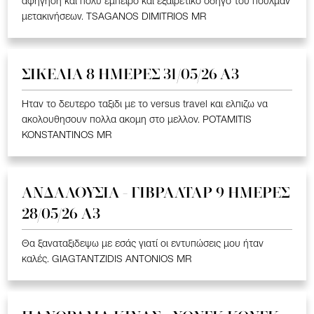
αφήγηση και πολύ έμπειρο και εξαιρετικό οδηγό του πούλμαν
μετακινήσεων. TSAGANOS DIMITRIOS MR
ΣΙΚΕΛΙΑ 8 ΗΜΕΡΕΣ 31/05/26 Α3
Ηταν το δευτερο ταξιδι με το versus travel και ελπιζω να
ακολουθησουν πολλα ακομη στο μελλον. POTAMITIS
KONSTANTINOS MR
ΑΝΔΑΛΟΥΣΙΑ - ΓΙΒΡΑΛΤΑΡ 9 ΗΜΕΡΕΣ
28/05/26 A3
Θα ξαναταξιδεψω με εσάς γιατί οι εντυπώσεις μου ήταν
καλές. GIAGTANTZIDIS ANTONIOS MR