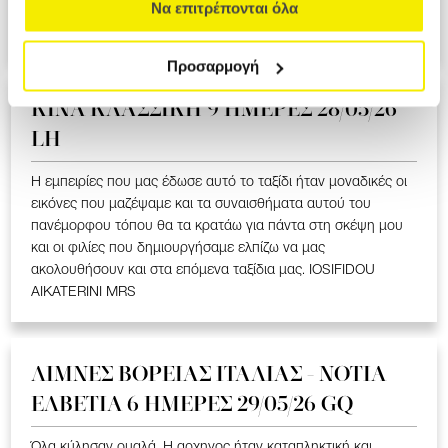
ΥΠΕΡΟΧΟ ΤΑΞΙΔΙ ΠΟΥ ΜΑΣ ΕΚΑΝΕ ΝΑ ΣΥΓΚΙΝΗΘΟΥΜΕ ΣΤΑ
Να επιτρέπονται όλα
ΕΛΛΗΝΟΦΩΝΑ ΧΩΡΙΑ. LOIZOU ATHASOULA MRS
Προσαρμογή
ΚΙΝΑ KΛΑΣΣΙΚΗ 9 ΗΜΕΡΕΣ 28/05/26
LH
Η εμπειρίες που μας έδωσε αυτό το ταξίδι ήταν μοναδικές οι
εικόνες που μαζέψαμε και τα συναισθήματα αυτού του
πανέμορφου τόπου θα τα κρατάω για πάντα στη σκέψη μου
και οι φιλίες που δημιουργήσαμε ελπίζω να μας
ακολουθήσουν και στα επόμενα ταξίδια μας. IOSIFIDOU
AIKATERINI MRS
ΛΙΜΝΕΣ ΒΟΡΕΙΑΣ ΙΤΑΛΙΑΣ - ΝΟΤΙΑ
ΕΛΒΕΤΙΑ 6 ΗΜΕΡΕΣ 29/05/26 GQ
Όλα κύλησαν ομαλά. Η αρχηγος ήταν καταπληκτική και