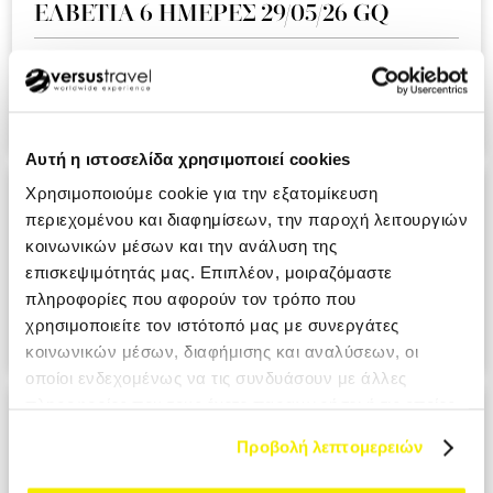
ΕΛΒΕΤΙΑ 6 ΗΜΕΡΕΣ 29/05/26 GQ
Ειναι η δευτερη συνεχομενη χρονια που ταξιδευουμε μαζι
σας και ημαστε πολυ ευχαριστημενοι απο την εμπειρια!!!.
KOUMI MIKI MRS
Αυτή η ιστοσελίδα χρησιμοποιεί cookies
ΑΝΔΑΛΟΥΣΙΑ - ΓΙΒΡΑΛΤΑΡ 9 ΗΜΕΡΕΣ
Χρησιμοποιούμε cookie για την εξατομίκευση
περιεχομένου και διαφημίσεων, την παροχή λειτουργιών
28/05/26 A3
κοινωνικών μέσων και την ανάλυση της
επισκεψιμότητάς μας. Επιπλέον, μοιραζόμαστε
Ο επαγγελματισμος σε ολο το μεγαλειο του. Σιγουρα θα το
πληροφορίες που αφορούν τον τρόπο που
προτιμησουμε στο επομενο ταξιδι μας. PANAGIOTOPOULOU
χρησιμοποιείτε τον ιστότοπό μας με συνεργάτες
ATHANASIA MRS
κοινωνικών μέσων, διαφήμισης και αναλύσεων, οι
οποίοι ενδεχομένως να τις συνδυάσουν με άλλες
πληροφορίες που τους έχετε παραχωρήσει ή τις οποίες
ΙΤΑΛΙΑ ΕΛΛΗΝΟΦΩΝΑ ΧΩΡΙΑ 6
έχουν συλλέξει σε σχέση με την από μέρους σας χρήση
ΗΜΕΡΕΣ 29/05/26 ΑΖ
Προβολή λεπτομερειών
των υπηρεσιών τους.