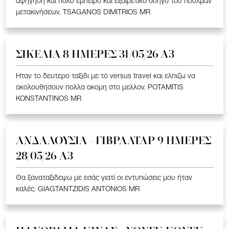
αφήγηση και πολύ έμπειρο και εξαιρετικό οδηγό του πούλμαν
μετακινήσεων. TSAGANOS DIMITRIOS MR
ΣΙΚΕΛΙΑ 8 ΗΜΕΡΕΣ 31/05/26 Α3
Ηταν το δευτερο ταξιδι με το versus travel και ελπιζω να
ακολουθησουν πολλα ακομη στο μελλον. POTAMITIS
KONSTANTINOS MR
ΑΝΔΑΛΟΥΣΙΑ - ΓΙΒΡΑΛΤΑΡ 9 ΗΜΕΡΕΣ
28/05/26 A3
Θα ξαναταξιδεψω με εσάς γιατί οι εντυπώσεις μου ήταν
καλές. GIAGTANTZIDIS ANTONIOS MR