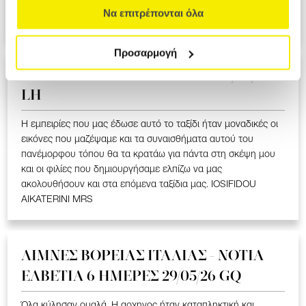
ΥΠΕΡΟΧΟ ΤΑΞΙΔΙ ΠΟΥ ΜΑΣ ΕΚΑΝΕ ΝΑ ΣΥΓΚΙΝΗΘΟΥΜΕ ΣΤΑ
Να επιτρέπονται όλα
ΕΛΛΗΝΟΦΩΝΑ ΧΩΡΙΑ. LOIZOU ATHASOULA MRS
Προσαρμογή
ΚΙΝΑ KΛΑΣΣΙΚΗ 9 ΗΜΕΡΕΣ 28/05/26
LH
Η εμπειρίες που μας έδωσε αυτό το ταξίδι ήταν μοναδικές οι
εικόνες που μαζέψαμε και τα συναισθήματα αυτού του
πανέμορφου τόπου θα τα κρατάω για πάντα στη σκέψη μου
και οι φιλίες που δημιουργήσαμε ελπίζω να μας
ακολουθήσουν και στα επόμενα ταξίδια μας. IOSIFIDOU
AIKATERINI MRS
ΛΙΜΝΕΣ ΒΟΡΕΙΑΣ ΙΤΑΛΙΑΣ - ΝΟΤΙΑ
ΕΛΒΕΤΙΑ 6 ΗΜΕΡΕΣ 29/05/26 GQ
Όλα κύλησαν ομαλά. Η αρχηγος ήταν καταπληκτική και