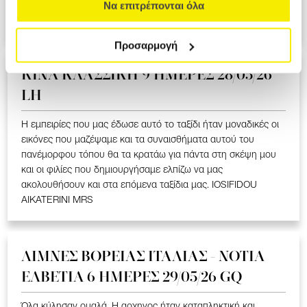
ΥΠΕΡΟΧΟ ΤΑΞΙΔΙ ΠΟΥ ΜΑΣ ΕΚΑΝΕ ΝΑ ΣΥΓΚΙΝΗΘΟΥΜΕ ΣΤΑ
Να επιτρέπονται όλα
ΕΛΛΗΝΟΦΩΝΑ ΧΩΡΙΑ. LOIZOU ATHASOULA MRS
Προσαρμογή
ΚΙΝΑ KΛΑΣΣΙΚΗ 9 ΗΜΕΡΕΣ 28/05/26
LH
Η εμπειρίες που μας έδωσε αυτό το ταξίδι ήταν μοναδικές οι
εικόνες που μαζέψαμε και τα συναισθήματα αυτού του
πανέμορφου τόπου θα τα κρατάω για πάντα στη σκέψη μου
και οι φιλίες που δημιουργήσαμε ελπίζω να μας
ακολουθήσουν και στα επόμενα ταξίδια μας. IOSIFIDOU
AIKATERINI MRS
ΛΙΜΝΕΣ ΒΟΡΕΙΑΣ ΙΤΑΛΙΑΣ - ΝΟΤΙΑ
ΕΛΒΕΤΙΑ 6 ΗΜΕΡΕΣ 29/05/26 GQ
Όλα κύλησαν ομαλά. Η αρχηγος ήταν καταπληκτική και