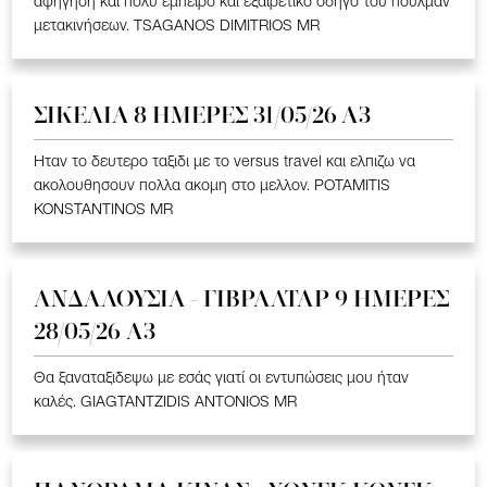
αφήγηση και πολύ έμπειρο και εξαιρετικό οδηγό του πούλμαν
μετακινήσεων. TSAGANOS DIMITRIOS MR
ΣΙΚΕΛΙΑ 8 ΗΜΕΡΕΣ 31/05/26 Α3
Ηταν το δευτερο ταξιδι με το versus travel και ελπιζω να
ακολουθησουν πολλα ακομη στο μελλον. POTAMITIS
KONSTANTINOS MR
ΑΝΔΑΛΟΥΣΙΑ - ΓΙΒΡΑΛΤΑΡ 9 ΗΜΕΡΕΣ
28/05/26 A3
Θα ξαναταξιδεψω με εσάς γιατί οι εντυπώσεις μου ήταν
καλές. GIAGTANTZIDIS ANTONIOS MR