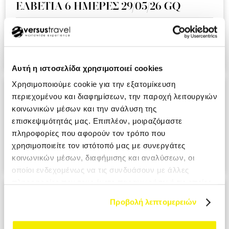
ΕΛΒΕΤΙΑ 6 ΗΜΕΡΕΣ 29/05/26 GQ
Ειναι η δευτερη συνεχομενη χρονια που ταξιδευουμε μαζι
σας και ημαστε πολυ ευχαριστημενοι απο την εμπειρια!!!.
KOUMI MIKI MRS
Αυτή η ιστοσελίδα χρησιμοποιεί cookies
Χρησιμοποιούμε cookie για την εξατομίκευση
ΑΝΔΑΛΟΥΣΙΑ - ΓΙΒΡΑΛΤΑΡ 9 ΗΜΕΡΕΣ
περιεχομένου και διαφημίσεων, την παροχή λειτουργιών
28/05/26 A3
κοινωνικών μέσων και την ανάλυση της
επισκεψιμότητάς μας. Επιπλέον, μοιραζόμαστε
Ο επαγγελματισμος σε ολο το μεγαλειο του. Σιγουρα θα το
πληροφορίες που αφορούν τον τρόπο που
προτιμησουμε στο επομενο ταξιδι μας. PANAGIOTOPOULOU
χρησιμοποιείτε τον ιστότοπό μας με συνεργάτες
ATHANASIA MRS
κοινωνικών μέσων, διαφήμισης και αναλύσεων, οι
οποίοι ενδεχομένως να τις συνδυάσουν με άλλες
πληροφορίες που τους έχετε παραχωρήσει ή τις οποίες
ΙΤΑΛΙΑ ΕΛΛΗΝΟΦΩΝΑ ΧΩΡΙΑ 6
έχουν συλλέξει σε σχέση με την από μέρους σας χρήση
Προβολή λεπτομερειών
ΗΜΕΡΕΣ 29/05/26 ΑΖ
των υπηρεσιών τους.